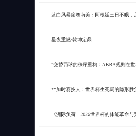
蓝白风暴席卷南美：阿根廷三日不眠，
星夜重燃·乾坤定鼎
“交替罚球的秩序重构：ABBA规则在
**加时赛换人：世界杯生死局的隐形胜负
《洲际负荷：2026世界杯的体能革命