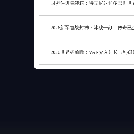
国脚住进集装箱：特立尼达和多巴哥世
2026新军首战封神：冰破一刻，传奇已
2026世界杯前瞻：VAR介入时长与判