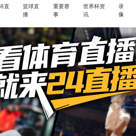
杯直
篮球直
重要赛
世界杯资
录
播
事
讯
像