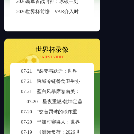
2
026新军首战封神：冰破一刻，传奇已生
2
026世界杯前瞻：VAR介入时长与判罚时效性的权衡之道
世界杯录像
LATEST VIDEO
07-21
“裂变与跃迁：世界杯扩容时代的边缘崛起与新秩序重塑”
07-21
跨域冷链餐食卫生协同治理：美加墨检疫规则分歧与制度融合策略
07-21
蓝白风暴席卷南美：阿根廷三日不眠，足球王座再耀大陆
07-20
星夜重燃·乾坤定鼎
07-20
“交替罚球的秩序重构：ABBA规则在世界杯中的逻辑困境与制度再平衡”
07-20
**加时赛换人：世界杯生死局的隐形胜负手**
07-19
《洲际负荷：2026世界杯的体能革命与竞技边界重构》