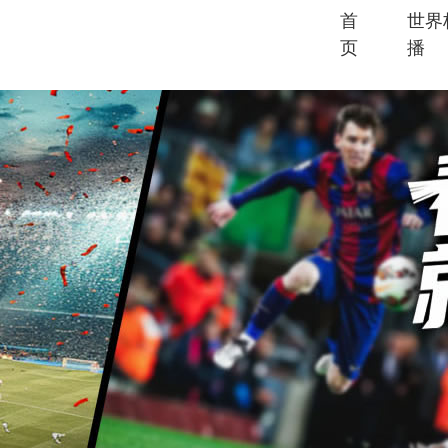
首
世界
页
播