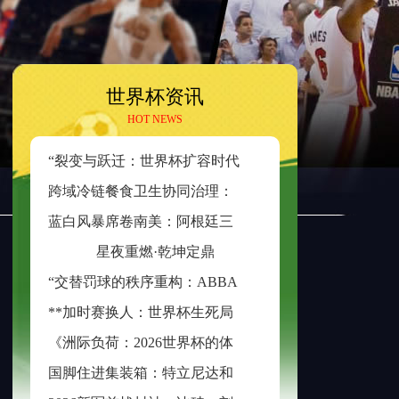
世界杯资讯
HOT NEWS
“
裂变与跃迁：世界杯扩容时代的边缘崛起与新秩序重塑”
跨
域冷链餐食卫生协同治理：美加墨检疫规则分歧与制度融合策略
蓝
白风暴席卷南美：阿根廷三日不眠，足球王座再耀大陆
星夜重燃·乾坤定鼎
“
交替罚球的秩序重构：ABBA规则在世界杯中的逻辑困境与制度再平衡”
*
*加时赛换人：世界杯生死局的隐形胜负手**
《
洲际负荷：2026世界杯的体能革命与竞技边界重构》
国
脚住进集装箱：特立尼达和多巴哥世界杯备战营地引争议