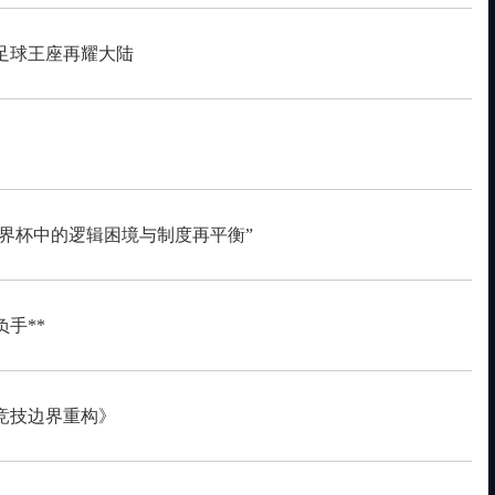
足球王座再耀大陆
世界杯中的逻辑困境与制度再平衡”
手**
与竞技边界重构》