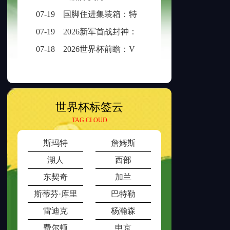
07-19
国脚住进集装箱：特立尼达和多巴哥世界杯备战营地引争议
07-19
2026新军首战封神：冰破一刻，传奇已生
07-18
2026世界杯前瞻：VAR介入时长与判罚时效性的权衡之道
世界杯标签云
TAG CLOUD
斯玛特
詹姆斯
湖人
西部
东契奇
加兰
斯蒂芬·库里
巴特勒
雷迪克
杨瀚森
费尔顿
申京