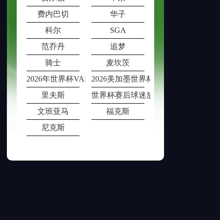
费内巴切
华子
科尔
SGA
范乔丹
追梦
骑士
麦坎茨
2026年世界杯VAR室在多场比赛同时段
2026美加墨世界杯票价动态调整机制
里夫斯
世界杯赛后球迷放生观赏鱼被猫叼
文班亚马
福克斯
尼克斯