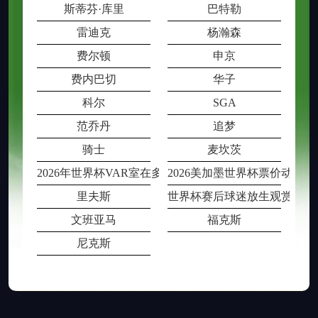
斯蒂芬·库里
巴特勒
雷迪克
杨瀚森
费尔顿
申京
费内巴切
华子
科尔
SGA
范乔丹
追梦
骑士
麦坎茨
2026年世界杯VAR室在多场比赛同时段
2026美加墨世界杯票价动态
里夫斯
世界杯赛后球迷放生观赏鱼被
文班亚马
福克斯
尼克斯