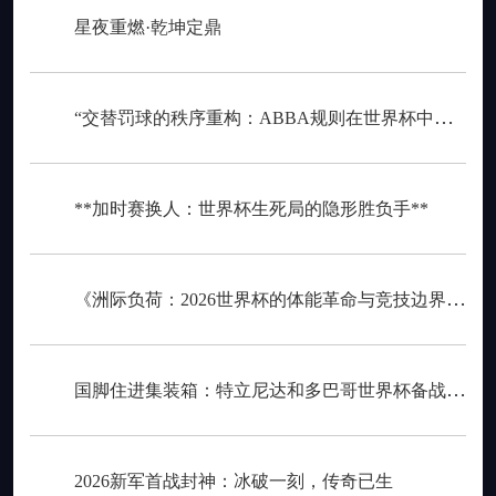
星夜重燃·乾坤定鼎
“交替罚球的秩序重构：ABBA规则在世界杯中的逻辑困境与制度再平衡”
**加时赛换人：世界杯生死局的隐形胜负手**
《洲际负荷：2026世界杯的体能革命与竞技边界重构》
国脚住进集装箱：特立尼达和多巴哥世界杯备战营地引争议
2026新军首战封神：冰破一刻，传奇已生