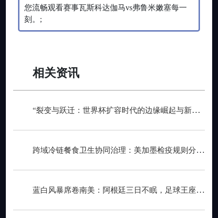
您流畅观看赛事瓦斯科达伽马vs弗鲁米嫩塞每一
刻。;
相关资讯
“裂变与跃迁：世界杯扩容时代的边缘崛起与新秩序重塑”
跨域冷链餐食卫生协同治理：美加墨检疫规则分歧与制度融合策略
蓝白风暴席卷南美：阿根廷三日不眠，足球王座再耀大陆