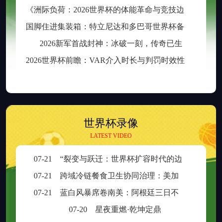
《
洲际负荷：2026世界杯的体能革命与竞技边界重构》
国
脚住进集装箱：特立尼达和多巴哥世界杯备战营地引争议
2026新军首战封神：冰破一刻，传奇已生
2
026世界杯前瞻：VAR介入时长与判罚时效性的权衡之道
世界杯录像
LATEST VIDEO
07-21
“裂变与跃迁：世界杯扩容时代的边缘崛起与新秩序重塑”
07-21
跨域冷链餐食卫生协同治理：美加墨检疫规则分歧与制度融合策略
07-21
蓝白风暴席卷南美：阿根廷三日不眠，足球王座再耀大陆
07-20
星夜重燃·乾坤定鼎