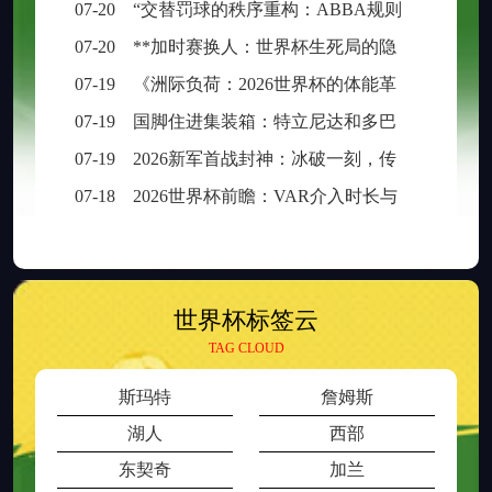
07-20
“交替罚球的秩序重构：ABBA规则在世界杯中的逻辑困境与制度再平衡”
07-20
**加时赛换人：世界杯生死局的隐形胜负手**
07-19
《洲际负荷：2026世界杯的体能革命与竞技边界重构》
07-19
国脚住进集装箱：特立尼达和多巴哥世界杯备战营地引争议
07-19
2026新军首战封神：冰破一刻，传奇已生
07-18
2026世界杯前瞻：VAR介入时长与判罚时效性的权衡之道
世界杯标签云
TAG CLOUD
斯玛特
詹姆斯
湖人
西部
东契奇
加兰