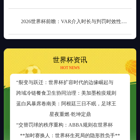
2026世界杯前瞻：VAR介入时长与判罚时效性的权衡之道
世界杯资讯
HOT NEWS
“
裂变与跃迁：世界杯扩容时代的边缘崛起与新秩序重塑”
跨
域冷链餐食卫生协同治理：美加墨检疫规则分歧与制度融合策略
蓝
白风暴席卷南美：阿根廷三日不眠，足球王座再耀大陆
星夜重燃·乾坤定鼎
“
交替罚球的秩序重构：ABBA规则在世界杯中的逻辑困境与制度再平衡”
**加时赛换人：世界杯生死局的隐形胜负手**