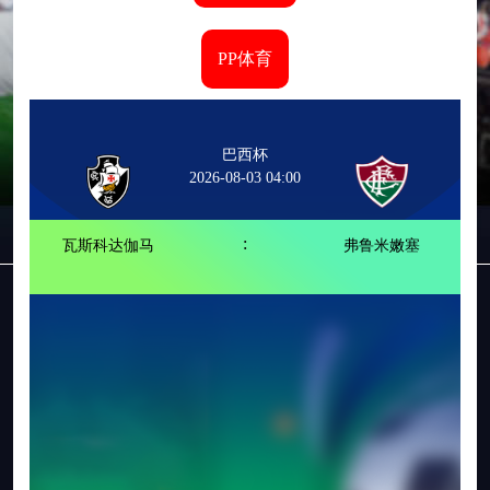
PP体育
巴西杯
2026-08-03 04:00
:
瓦斯科达伽马
弗鲁米嫩塞