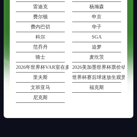
雷迪克
杨瀚森
费尔顿
申京
费内巴切
华子
科尔
SGA
范乔丹
追梦
骑士
麦坎茨
2026年世界杯VAR室在多场比赛同时段
2026美加墨世界杯票价动态
里夫斯
世界杯赛后球迷放生观赏鱼被
文班亚马
福克斯
尼克斯