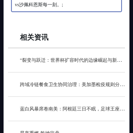
vs沙佩科恩斯每一刻。;
相关资讯
“裂变与跃迁：世界杯扩容时代的边缘崛起与新秩序重塑”
跨域冷链餐食卫生协同治理：美加墨检疫规则分歧与制度融合策略
蓝白风暴席卷南美：阿根廷三日不眠，足球王座再耀大陆