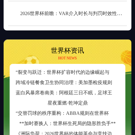
2026世界杯前瞻：VAR介入时长与判罚时效性的权衡之道
世界杯资讯
HOT NEWS
“
裂变与跃迁：世界杯扩容时代的边缘崛起与新秩序重塑”
跨
域冷链餐食卫生协同治理：美加墨检疫规则分歧与制度融合策略
蓝
白风暴席卷南美：阿根廷三日不眠，足球王座再耀大陆
星夜重燃·乾坤定鼎
“
交替罚球的秩序重构：ABBA规则在世界杯中的逻辑困境与制度再平衡”
**加时赛换人：世界杯生死局的隐形胜负手**
《
洲际负荷：2026世界杯的体能革命与竞技边界重构》