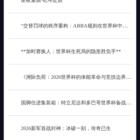
星夜重燃·乾坤定鼎
“交替罚球的秩序重构：ABBA规则在世界杯中的逻辑困境与制度再平衡”
**加时赛换人：世界杯生死局的隐形胜负手**
《洲际负荷：2026世界杯的体能革命与竞技边界重构》
国脚住进集装箱：特立尼达和多巴哥世界杯备战营地引争议
2026新军首战封神：冰破一刻，传奇已生