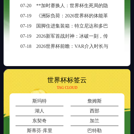
07-20
**加时赛换人：世界杯生死局的隐形胜负手**
07-19
《洲际负荷：2026世界杯的体能革命与竞技边界重构》
07-19
国脚住进集装箱：特立尼达和多巴哥世界杯备战营地引争议
07-19
2026新军首战封神：冰破一刻，传奇已生
07-18
2026世界杯前瞻：VAR介入时长与判罚时效性的权衡之道
世界杯标签云
TAG CLOUD
斯玛特
詹姆斯
湖人
西部
东契奇
加兰
斯蒂芬·库里
巴特勒