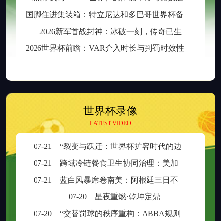
国
脚住进集装箱：特立尼达和多巴哥世界杯备战营地引争议
2026新军首战封神：冰破一刻，传奇已生
2
026世界杯前瞻：VAR介入时长与判罚时效性的权衡之道
世界杯录像
LATEST VIDEO
07-21
“裂变与跃迁：世界杯扩容时代的边缘崛起与新秩序重塑”
07-21
跨域冷链餐食卫生协同治理：美加墨检疫规则分歧与制度融合策略
07-21
蓝白风暴席卷南美：阿根廷三日不眠，足球王座再耀大陆
07-20
星夜重燃·乾坤定鼎
07-20
“交替罚球的秩序重构：ABBA规则在世界杯中的逻辑困境与制度再平衡”