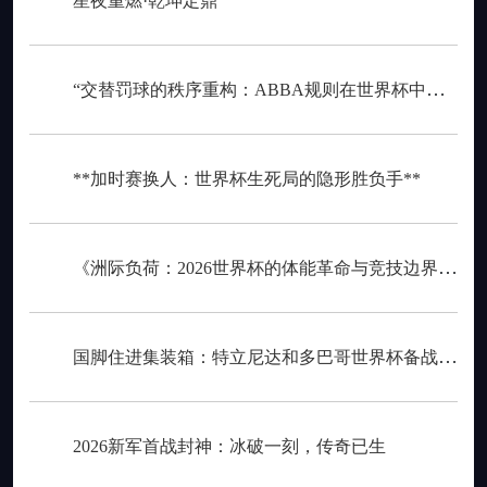
星夜重燃·乾坤定鼎
“交替罚球的秩序重构：ABBA规则在世界杯中的逻辑困境与制度再平衡”
**加时赛换人：世界杯生死局的隐形胜负手**
《洲际负荷：2026世界杯的体能革命与竞技边界重构》
国脚住进集装箱：特立尼达和多巴哥世界杯备战营地引争议
2026新军首战封神：冰破一刻，传奇已生