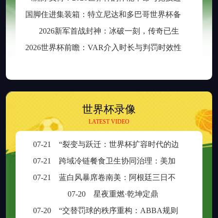
国
脚住进集装箱：特立尼达和多巴哥世界杯备战营地引争议
2026新军首战封神：冰破一刻，传奇已生
2
026世界杯前瞻：VAR介入时长与判罚时效性的权衡之道
世界杯录像
LATEST VIDEO
07-21
“裂变与跃迁：世界杯扩容时代的边缘崛起与新秩序重塑”
07-21
跨域冷链餐食卫生协同治理：美加墨检疫规则分歧与制度融合策略
07-21
蓝白风暴席卷南美：阿根廷三日不眠，足球王座再耀大陆
07-20
星夜重燃·乾坤定鼎
07-20
“交替罚球的秩序重构：ABBA规则在世界杯中的逻辑困境与制度再平衡”