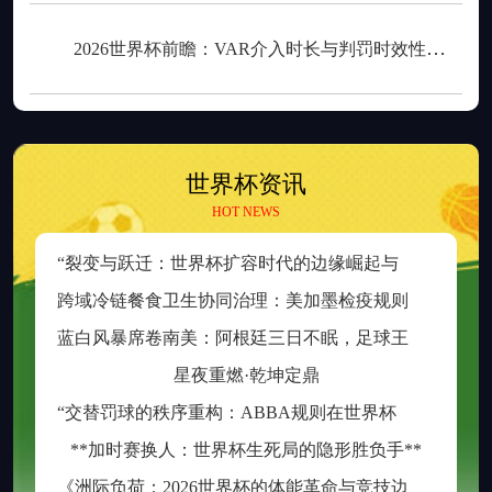
2026世界杯前瞻：VAR介入时长与判罚时效性的权衡之道
世界杯资讯
HOT NEWS
“
裂变与跃迁：世界杯扩容时代的边缘崛起与新秩序重塑”
跨
域冷链餐食卫生协同治理：美加墨检疫规则分歧与制度融合策略
蓝
白风暴席卷南美：阿根廷三日不眠，足球王座再耀大陆
星夜重燃·乾坤定鼎
“
交替罚球的秩序重构：ABBA规则在世界杯中的逻辑困境与制度再平衡”
**加时赛换人：世界杯生死局的隐形胜负手**
《
洲际负荷：2026世界杯的体能革命与竞技边界重构》