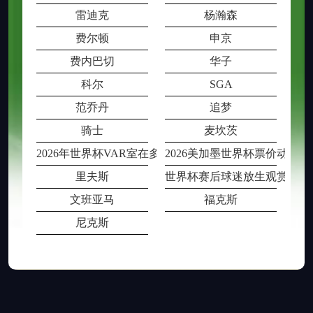
雷迪克
杨瀚森
费尔顿
申京
费内巴切
华子
科尔
SGA
范乔丹
追梦
骑士
麦坎茨
2026年世界杯VAR室在多场比赛同时段
2026美加墨世界杯票价动态
里夫斯
世界杯赛后球迷放生观赏鱼被
文班亚马
福克斯
尼克斯