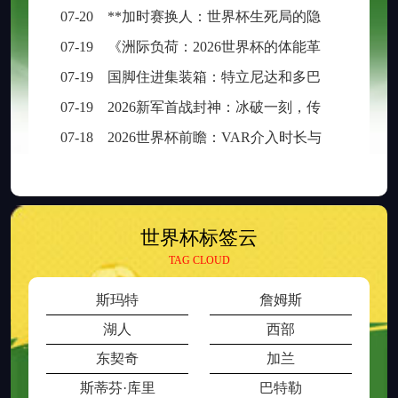
07-20
**加时赛换人：世界杯生死局的隐形胜负手**
07-19
《洲际负荷：2026世界杯的体能革命与竞技边界重构》
07-19
国脚住进集装箱：特立尼达和多巴哥世界杯备战营地引争议
07-19
2026新军首战封神：冰破一刻，传奇已生
07-18
2026世界杯前瞻：VAR介入时长与判罚时效性的权衡之道
世界杯标签云
TAG CLOUD
斯玛特
詹姆斯
湖人
西部
东契奇
加兰
斯蒂芬·库里
巴特勒