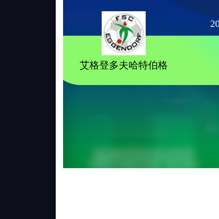
20
艾格登多夫哈特伯格