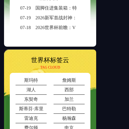
07-19
国脚住进集装箱：特立尼达和多巴哥世界杯备战营地引争议
07-19
2026新军首战封神：冰破一刻，传奇已生
07-18
2026世界杯前瞻：VAR介入时长与判罚时效性的权衡之道
世界杯标签云
TAG CLOUD
斯玛特
詹姆斯
湖人
西部
东契奇
加兰
斯蒂芬·库里
巴特勒
雷迪克
杨瀚森
费尔顿
申京