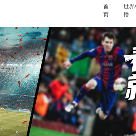
首
世界
页
播