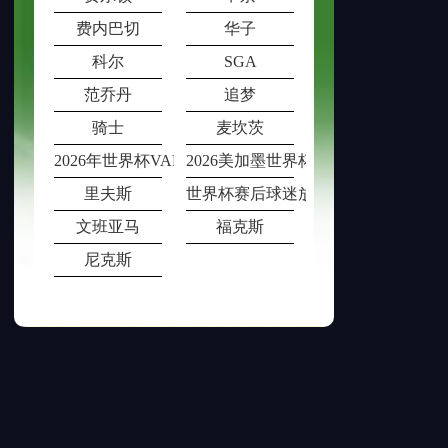
费内巴切
华子
科尔
SGA
范乔丹
追梦
骑士
麦坎茨
2026年世界杯VAR室在多场比赛同时段
2026美加墨世界杯票价动态调整机制
里夫斯
世界杯赛后球迷放生观赏鱼被猫叼
文班亚马
福克斯
尼克斯