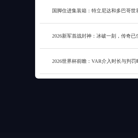
国脚住进集装箱：特立尼达和多巴哥世
2026新军首战封神：冰破一刻，传奇已
2026世界杯前瞻：VAR介入时长与判