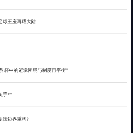
足球王座再耀大陆
世界杯中的逻辑困境与制度再平衡”
手**
与竞技边界重构》