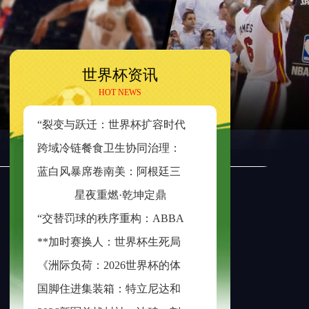
世界杯资讯
HOT NEWS
“
裂变与跃迁：世界杯扩容时代的边缘崛起与新秩序重塑”
跨
域冷链餐食卫生协同治理：美加墨检疫规则分歧与制度融合策略
蓝
白风暴席卷南美：阿根廷三日不眠，足球王座再耀大陆
星夜重燃·乾坤定鼎
“
交替罚球的秩序重构：ABBA规则在世界杯中的逻辑困境与制度再平衡”
*
*加时赛换人：世界杯生死局的隐形胜负手**
《
洲际负荷：2026世界杯的体能革命与竞技边界重构》
国
脚住进集装箱：特立尼达和多巴哥世界杯备战营地引争议