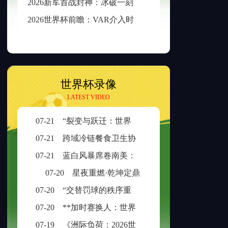
2
026新军首战封神：冰破一刻，传奇已生
2
026世界杯前瞻：VAR介入时长与判罚时效性的权衡之道
世界杯录像
LATEST VIDEO
07-21
“裂变与跃迁：世界杯扩容时代的边缘崛起与新秩序重塑”
07-21
跨域冷链餐食卫生协同治理：美加墨检疫规则分歧与制度融合策略
07-21
蓝白风暴席卷南美：阿根廷三日不眠，足球王座再耀大陆
07-20
星夜重燃·乾坤定鼎
07-20
“交替罚球的秩序重构：ABBA规则在世界杯中的逻辑困境与制度再平衡”
07-20
**加时赛换人：世界杯生死局的隐形胜负手**
07-19
《洲际负荷：2026世界杯的体能革命与竞技边界重构》