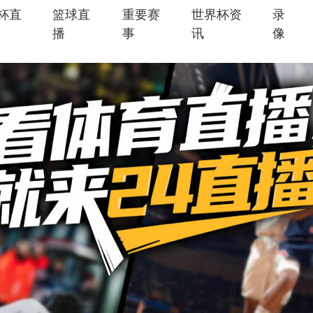
杯直
篮球直
重要赛
世界杯资
录
播
事
讯
像