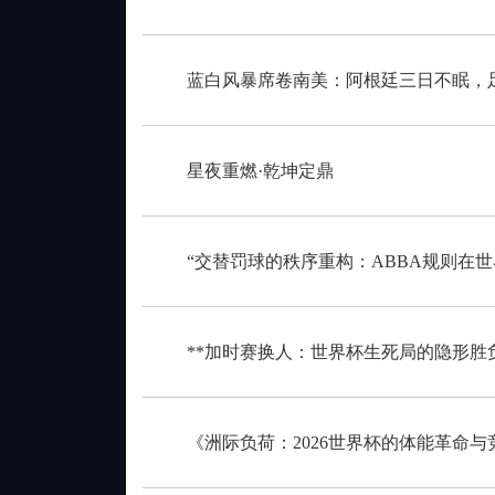
蓝白风暴席卷南美：阿根廷三日不眠，
星夜重燃·乾坤定鼎
“交替罚球的秩序重构：ABBA规则在
**加时赛换人：世界杯生死局的隐形胜负
《洲际负荷：2026世界杯的体能革命