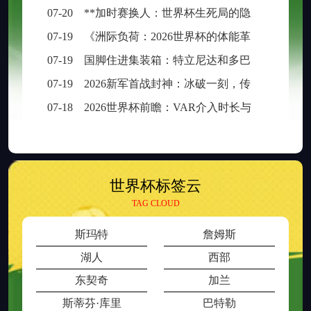
07-20
**加时赛换人：世界杯生死局的隐形胜负手**
07-19
《洲际负荷：2026世界杯的体能革命与竞技边界重构》
07-19
国脚住进集装箱：特立尼达和多巴哥世界杯备战营地引争议
07-19
2026新军首战封神：冰破一刻，传奇已生
07-18
2026世界杯前瞻：VAR介入时长与判罚时效性的权衡之道
世界杯标签云
TAG CLOUD
斯玛特
詹姆斯
湖人
西部
东契奇
加兰
斯蒂芬·库里
巴特勒