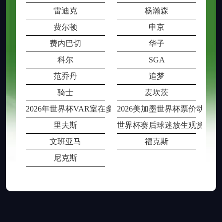
雷迪克
杨瀚森
费尔顿
申京
费内巴切
华子
科尔
SGA
范乔丹
追梦
骑士
麦坎茨
2026年世界杯VAR室在多场比赛同时段
2026美加墨世界杯票价动态
里夫斯
世界杯赛后球迷放生观赏鱼被
文班亚马
福克斯
尼克斯