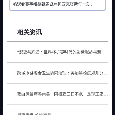
畅观看赛事维德祖罗兹vs贝西克塔斯每一刻。;
相关资讯
“裂变与跃迁：世界杯扩容时代的边缘崛起与新秩序重塑”
跨域冷链餐食卫生协同治理：美加墨检疫规则分歧与制度融合策略
蓝白风暴席卷南美：阿根廷三日不眠，足球王座再耀大陆