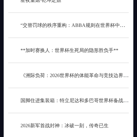
星夜重燃·乾坤定鼎
“交替罚球的秩序重构：ABBA规则在世界杯中的逻辑困境与制度再平衡”
**加时赛换人：世界杯生死局的隐形胜负手**
《洲际负荷：2026世界杯的体能革命与竞技边界重构》
国脚住进集装箱：特立尼达和多巴哥世界杯备战营地引争议
2026新军首战封神：冰破一刻，传奇已生