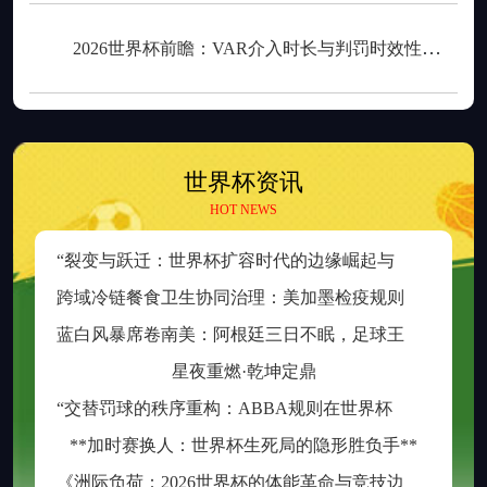
2026世界杯前瞻：VAR介入时长与判罚时效性的权衡之道
世界杯资讯
HOT NEWS
“
裂变与跃迁：世界杯扩容时代的边缘崛起与新秩序重塑”
跨
域冷链餐食卫生协同治理：美加墨检疫规则分歧与制度融合策略
蓝
白风暴席卷南美：阿根廷三日不眠，足球王座再耀大陆
星夜重燃·乾坤定鼎
“
交替罚球的秩序重构：ABBA规则在世界杯中的逻辑困境与制度再平衡”
**加时赛换人：世界杯生死局的隐形胜负手**
《
洲际负荷：2026世界杯的体能革命与竞技边界重构》