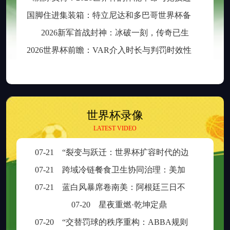
国
脚住进集装箱：特立尼达和多巴哥世界杯备战营地引争议
2026新军首战封神：冰破一刻，传奇已生
2
026世界杯前瞻：VAR介入时长与判罚时效性的权衡之道
世界杯录像
LATEST VIDEO
07-21
“裂变与跃迁：世界杯扩容时代的边缘崛起与新秩序重塑”
07-21
跨域冷链餐食卫生协同治理：美加墨检疫规则分歧与制度融合策略
07-21
蓝白风暴席卷南美：阿根廷三日不眠，足球王座再耀大陆
07-20
星夜重燃·乾坤定鼎
07-20
“交替罚球的秩序重构：ABBA规则在世界杯中的逻辑困境与制度再平衡”