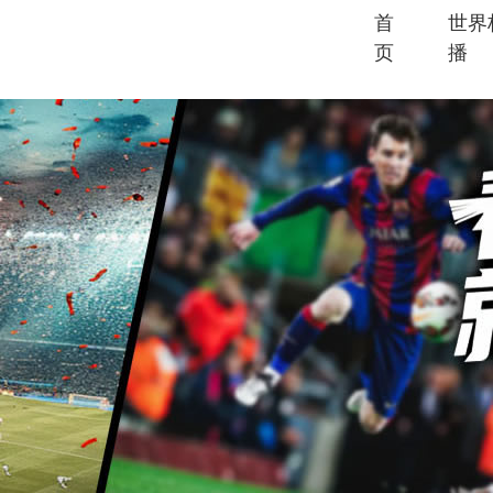
首
世界
页
播