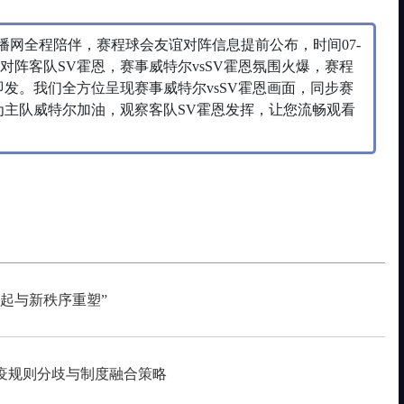
直播网全程陪伴，赛程球会友谊对阵信息提前公布，时间07-
主场对阵客队SV霍恩，赛事威特尔vsSV霍恩氛围火爆，赛程
0一触即发。我们全方位呈现赛事威特尔vsSV霍恩画面，同步赛
:00为主队威特尔加油，观察客队SV霍恩发挥，让您流畅观看
起与新秩序重塑”
疫规则分歧与制度融合策略