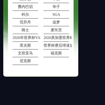
费内巴切
华子
科尔
SGA
范乔丹
追梦
骑士
麦坎茨
2026年世界杯VAR室在多场比赛同时段
2026美加墨世界杯票价动态调整机制
里夫斯
世界杯赛后球迷放生观赏鱼被猫叼
文班亚马
福克斯
尼克斯