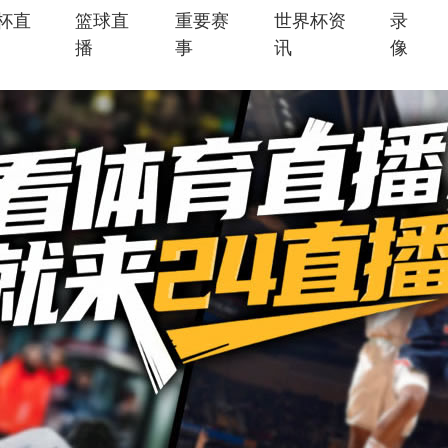
杯直
篮球直
重要赛
世界杯资
录
播
事
讯
像