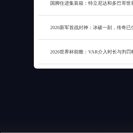
国脚住进集装箱：特立尼达和多巴哥世
2026新军首战封神：冰破一刻，传奇已
2026世界杯前瞻：VAR介入时长与判