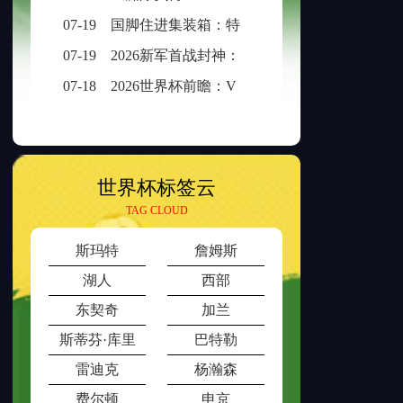
07-19
国脚住进集装箱：特立尼达和多巴哥世界杯备战营地引争议
07-19
2026新军首战封神：冰破一刻，传奇已生
07-18
2026世界杯前瞻：VAR介入时长与判罚时效性的权衡之道
世界杯标签云
TAG CLOUD
斯玛特
詹姆斯
湖人
西部
东契奇
加兰
斯蒂芬·库里
巴特勒
雷迪克
杨瀚森
费尔顿
申京