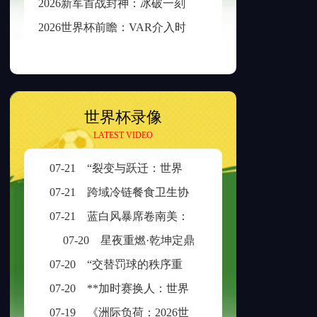
2
026新军首战封神：冰破一刻，传奇已生
2
026世界杯前瞻：VAR介入时长与判罚时效性的权衡之道
世界杯录像
LATEST VIDEO
07-21
“裂变与跃迁：世界杯扩容时代的边缘崛起与新秩序重塑”
07-21
跨域冷链餐食卫生协同治理：美加墨检疫规则分歧与制度融合策略
07-21
蓝白风暴席卷南美：阿根廷三日不眠，足球王座再耀大陆
07-20
星夜重燃·乾坤定鼎
07-20
“交替罚球的秩序重构：ABBA规则在世界杯中的逻辑困境与制度再平衡”
07-20
**加时赛换人：世界杯生死局的隐形胜负手**
07-19
《洲际负荷：2026世界杯的体能革命与竞技边界重构》