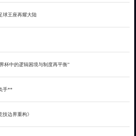
足球王座再耀大陆
世界杯中的逻辑困境与制度再平衡”
手**
与竞技边界重构》