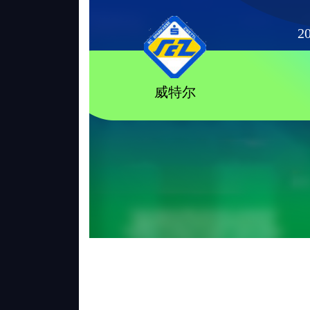
20
威特尔