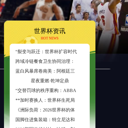
世界杯资讯
HOT NEWS
“
裂变与跃迁：世界杯扩容时代的边缘崛起与新秩序重塑”
跨
域冷链餐食卫生协同治理：美加墨检疫规则分歧与制度融合策略
蓝
白风暴席卷南美：阿根廷三日不眠，足球王座再耀大陆
星夜重燃·乾坤定鼎
“
交替罚球的秩序重构：ABBA规则在世界杯中的逻辑困境与制度再平衡”
*
*加时赛换人：世界杯生死局的隐形胜负手**
《
洲际负荷：2026世界杯的体能革命与竞技边界重构》
国
脚住进集装箱：特立尼达和多巴哥世界杯备战营地引争议