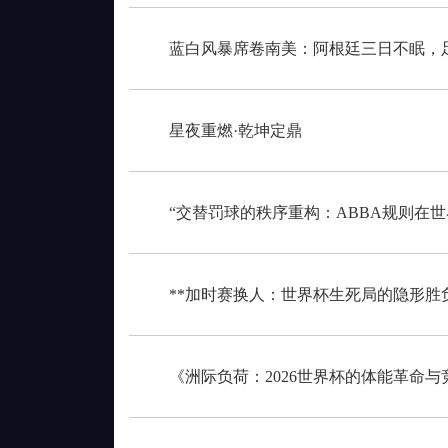
蓝白风暴席卷南美：阿根廷三日不眠，
星夜重燃·乾坤定鼎
“交替罚球的秩序重构：ABBA规则在
**加时赛换人：世界杯生死局的隐形胜负
《洲际负荷：2026世界杯的体能革命