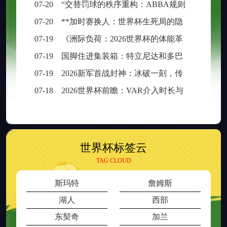
07-20
“交替罚球的秩序重构：ABBA规则在世界杯中的逻辑困境与制度再平衡”
07-20
**加时赛换人：世界杯生死局的隐形胜负手**
07-19
《洲际负荷：2026世界杯的体能革命与竞技边界重构》
07-19
国脚住进集装箱：特立尼达和多巴哥世界杯备战营地引争议
07-19
2026新军首战封神：冰破一刻，传奇已生
07-18
2026世界杯前瞻：VAR介入时长与判罚时效性的权衡之道
世界杯标签云
TAG CLOUD
斯玛特
詹姆斯
湖人
西部
东契奇
加兰