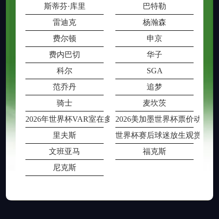
斯蒂芬·库里
巴特勒
雷迪克
杨瀚森
费尔顿
申京
费内巴切
华子
科尔
SGA
范乔丹
追梦
骑士
麦坎茨
2026年世界杯VAR室在多场比赛同时段
2026美加墨世界杯票价动态
里夫斯
世界杯赛后球迷放生观赏鱼被
文班亚马
福克斯
尼克斯