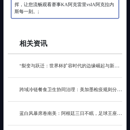
挥，让您流畅观看赛事KA阿克雷里vsIA阿克拉内
斯每一刻。;
相关资讯
“裂变与跃迁：世界杯扩容时代的边缘崛起与新秩序重塑”
跨域冷链餐食卫生协同治理：美加墨检疫规则分歧与制度融合策略
蓝白风暴席卷南美：阿根廷三日不眠，足球王座再耀大陆