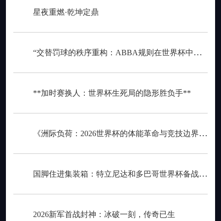
星夜重燃·乾坤定鼎
“交替罚球的秩序重构：ABBA规则在世界杯中的逻辑困境与制度再平衡”
**加时赛换人：世界杯生死局的隐形胜负手**
《洲际负荷：2026世界杯的体能革命与竞技边界重构》
国脚住进集装箱：特立尼达和多巴哥世界杯备战营地引争议
2026新军首战封神：冰破一刻，传奇已生