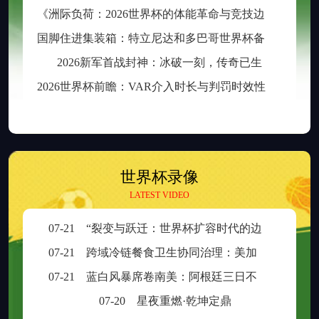
《
洲际负荷：2026世界杯的体能革命与竞技边界重构》
国
脚住进集装箱：特立尼达和多巴哥世界杯备战营地引争议
2026新军首战封神：冰破一刻，传奇已生
2
026世界杯前瞻：VAR介入时长与判罚时效性的权衡之道
世界杯录像
LATEST VIDEO
07-21
“裂变与跃迁：世界杯扩容时代的边缘崛起与新秩序重塑”
07-21
跨域冷链餐食卫生协同治理：美加墨检疫规则分歧与制度融合策略
07-21
蓝白风暴席卷南美：阿根廷三日不眠，足球王座再耀大陆
07-20
星夜重燃·乾坤定鼎