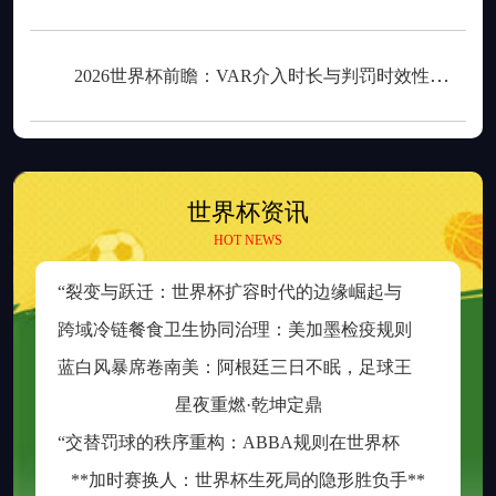
2026世界杯前瞻：VAR介入时长与判罚时效性的权衡之道
世界杯资讯
HOT NEWS
“
裂变与跃迁：世界杯扩容时代的边缘崛起与新秩序重塑”
跨
域冷链餐食卫生协同治理：美加墨检疫规则分歧与制度融合策略
蓝
白风暴席卷南美：阿根廷三日不眠，足球王座再耀大陆
星夜重燃·乾坤定鼎
“
交替罚球的秩序重构：ABBA规则在世界杯中的逻辑困境与制度再平衡”
**加时赛换人：世界杯生死局的隐形胜负手**