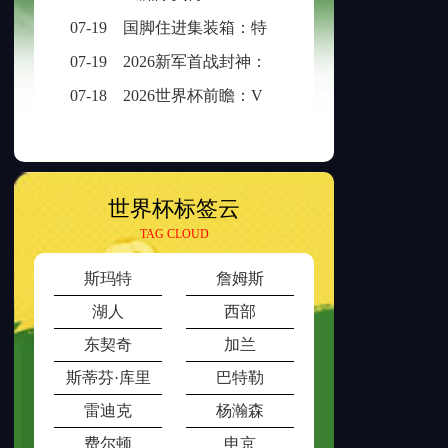
07-19
国脚住进集装箱：特立尼达和多巴哥世界杯备战营地引争议
07-19
2026新军首战封神：冰破一刻，传奇已生
07-18
2026世界杯前瞻：VAR介入时长与判罚时效性的权衡之道
世界杯标签云
TAG CLOUD
斯玛特
詹姆斯
湖人
西部
东契奇
加兰
斯蒂芬·库里
巴特勒
雷迪克
杨瀚森
费尔顿
申京