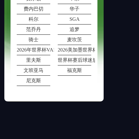
费内巴切
华子
科尔
SGA
范乔丹
追梦
骑士
麦坎茨
2026年世界杯VAR室在多场比赛同时段
2026美加墨世界杯票价动态调整机制
里夫斯
世界杯赛后球迷放生观赏鱼被猫叼
文班亚马
福克斯
尼克斯