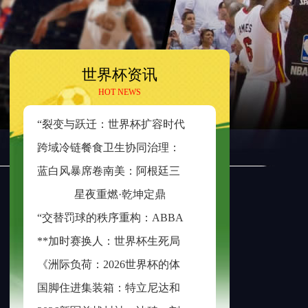
世界杯资讯
HOT NEWS
“
裂变与跃迁：世界杯扩容时代的边缘崛起与新秩序重塑”
跨
域冷链餐食卫生协同治理：美加墨检疫规则分歧与制度融合策略
蓝
白风暴席卷南美：阿根廷三日不眠，足球王座再耀大陆
星夜重燃·乾坤定鼎
“
交替罚球的秩序重构：ABBA规则在世界杯中的逻辑困境与制度再平衡”
*
*加时赛换人：世界杯生死局的隐形胜负手**
《
洲际负荷：2026世界杯的体能革命与竞技边界重构》
国
脚住进集装箱：特立尼达和多巴哥世界杯备战营地引争议