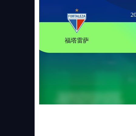
20
福塔雷萨