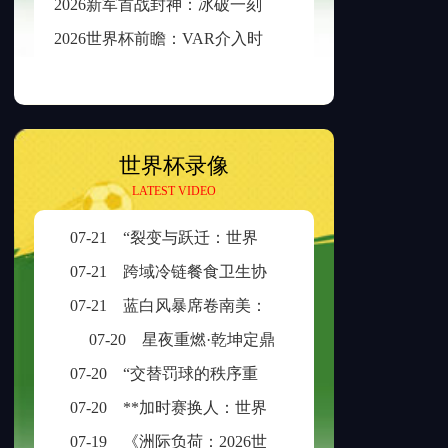
2
026新军首战封神：冰破一刻，传奇已生
2
026世界杯前瞻：VAR介入时长与判罚时效性的权衡之道
世界杯录像
LATEST VIDEO
07-21
“裂变与跃迁：世界杯扩容时代的边缘崛起与新秩序重塑”
07-21
跨域冷链餐食卫生协同治理：美加墨检疫规则分歧与制度融合策略
07-21
蓝白风暴席卷南美：阿根廷三日不眠，足球王座再耀大陆
07-20
星夜重燃·乾坤定鼎
07-20
“交替罚球的秩序重构：ABBA规则在世界杯中的逻辑困境与制度再平衡”
07-20
**加时赛换人：世界杯生死局的隐形胜负手**
07-19
《洲际负荷：2026世界杯的体能革命与竞技边界重构》