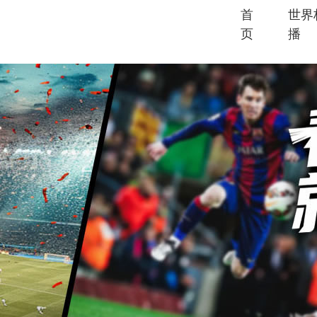
首
世界
页
播