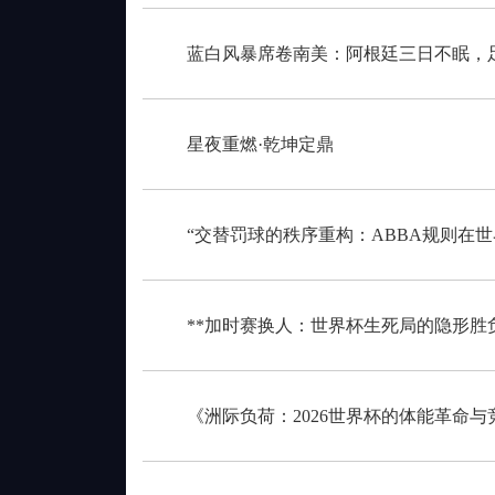
蓝白风暴席卷南美：阿根廷三日不眠，
星夜重燃·乾坤定鼎
“交替罚球的秩序重构：ABBA规则在
**加时赛换人：世界杯生死局的隐形胜负
《洲际负荷：2026世界杯的体能革命