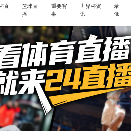
杯直
篮球直
重要赛
世界杯资
录
播
事
讯
像