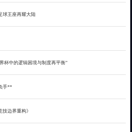
足球王座再耀大陆
世界杯中的逻辑困境与制度再平衡”
手**
与竞技边界重构》