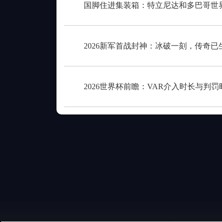
国脚住进集装箱：特立尼达和多巴哥世
2026新军首战封神：冰破一刻，传奇已
2026世界杯前瞻：VAR介入时长与判