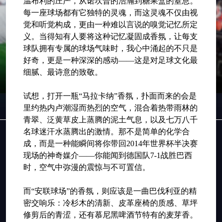
温布利的庄严，从诺坎普的浩瀚到糖果盒的窒息。
每一座球场都有它独特的灵魂，而这灵魂不仅由视
觉和听觉构成，更由一种难以言说的嗅觉记忆所定
义。当得知有人要将这种记忆凝固成香氛，让每支
球队拥有专属的球场气味时，我心中涌起的不只是
好奇，更是一种深深的感动——这是对足球文化最
细腻、最诗意的致敬。
试想，打开一瓶“马拉卡纳”香氛，扑面而来的会是
里约热内卢潮湿而热烈的空气，混合着热带雨林的
青翠、泛黄草皮上蒸腾的泥土气息，以及七万八千
名球迷汗水蒸腾出的激情。那不是简单的化学合
成，而是一种能瞬间将你带回2014年世界杯半决赛
现场的神奇媒介——你能闻到德国队7-1战胜巴西
时，空气中弥漫的震惊与不可置信。
而“安联球场”的香氛，则应该是一曲巴伐利亚的精
密交响乐：冷杉木的清新、皮革座椅的质感、草坪
修剪后的青涩，还有慕尼黑啤酒节特有的麦芽香。