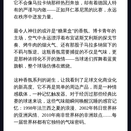
它不会像马拉卡纳那样热烈奔放，却有着德国人特
有的严谨与内敛——正如拜仁慕尼黑的比赛，永远
在秩序中迸发力量。
最令人神往的或许是“糖果盒”的香氛。博卡青年的
主场，空气中永远漂浮着布宜诺斯艾利斯的探戈节
奏、烤牛肉的烟火气、还有那股子马拉多纳留下的
不羁与叛逆。这瓶香氛需要捕捉的不仅是气味，更
是那种浓得化不开的激情——当球迷们挥舞着蓝黄
旗帜，整个球场仿佛在燃烧。
这种香氛系列的诞生，让我看到了足球文化商业化
的新高度。它不再是简单的周边产品，而是一种情
感载体，一种记忆触发器。对于经历过那些经典比
赛的球迷来说，这些气味能瞬间唤醒沉睡的感官记
忆：1998年法兰西之夏的浪漫、2002年韩日世界杯
的亚洲风情、2010年南非世界杯的非洲鼓点……每
一届世界杯都有它独特的气味密码。