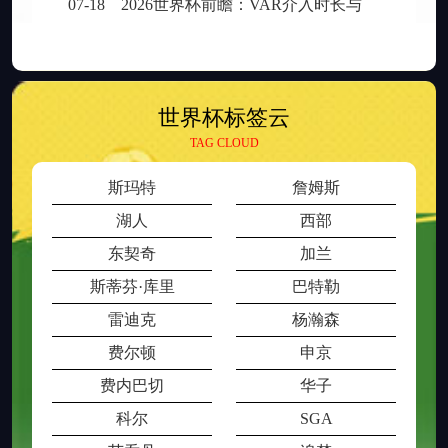
07-18
2026世界杯前瞻：VAR介入时长与判罚时效性的权衡之道
世界杯标签云
TAG CLOUD
斯玛特
詹姆斯
湖人
西部
东契奇
加兰
斯蒂芬·库里
巴特勒
雷迪克
杨瀚森
费尔顿
申京
费内巴切
华子
科尔
SGA