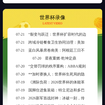
世界杯录像
LATEST VIDEO
07-21
“裂变与跃迁：世界杯扩容时代的边缘崛起与新秩序重塑”
07-21
跨域冷链餐食卫生协同治理：美加墨检疫规则分歧与制度融合策略
07-21
蓝白风暴席卷南美：阿根廷三日不眠，足球王座再耀大陆
07-20
星夜重燃·乾坤定鼎
07-20
“交替罚球的秩序重构：ABBA规则在世界杯中的逻辑困境与制度再平衡”
07-20
**加时赛换人：世界杯生死局的隐形胜负手**
07-19
《洲际负荷：2026世界杯的体能革命与竞技边界重构》
07-19
国脚住进集装箱：特立尼达和多巴哥世界杯备战营地引争议
07-19
2026新军首战封神：冰破一刻，传奇已生