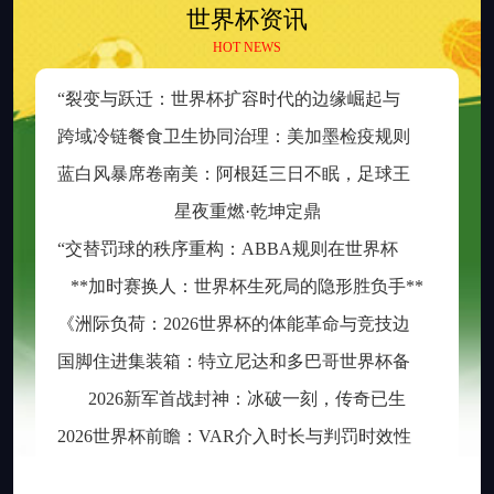
世界杯资讯
HOT NEWS
“
裂变与跃迁：世界杯扩容时代的边缘崛起与新秩序重塑”
跨
域冷链餐食卫生协同治理：美加墨检疫规则分歧与制度融合策略
蓝
白风暴席卷南美：阿根廷三日不眠，足球王座再耀大陆
星夜重燃·乾坤定鼎
“
交替罚球的秩序重构：ABBA规则在世界杯中的逻辑困境与制度再平衡”
**加时赛换人：世界杯生死局的隐形胜负手**
《
洲际负荷：2026世界杯的体能革命与竞技边界重构》
国
脚住进集装箱：特立尼达和多巴哥世界杯备战营地引争议
2026新军首战封神：冰破一刻，传奇已生
2
026世界杯前瞻：VAR介入时长与判罚时效性的权衡之道