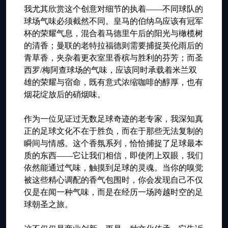
我尤其欣赏这个创意对细节的执着——不同球队的
球场气味必须截然不同。皇马的伯纳乌应该有冠军
杯的荣耀气息，混合着马德里午后的阳光与橄榄树
的清香；曼联的老特拉福德则需要捕捉英伦雨后的
青草香，夹杂着更衣室里香槟与胜利的芬芳；而圣
西罗/梅阿查球场的气味，应该同时承载着米兰双
雄的荣耀与宿命，既有意式浓缩咖啡的醇厚，也有
烟花绽放后的硝烟味。
作为一位见证过无数足球奇迹的老专家，我深知真
正的足球文化不在于胜负，而在于那些无法复制的
瞬间与情感。这个香氛系列，恰恰捕捉了足球最本
质的东西——它让我们相信，即使闭上双眼，我们
依然能通过气味，触摸到足球的灵魂。当你的嗅觉
被这些精心调配的香气包围时，你会发现自己不仅
仅是在闻一种气味，而是在经历一场跨越时空的足
球朝圣之旅。