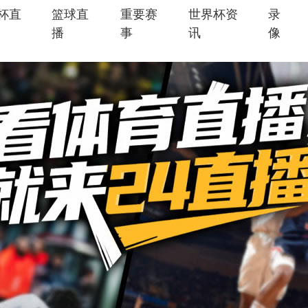
杯直
篮球直
重要赛
世界杯资
录
播
事
讯
像