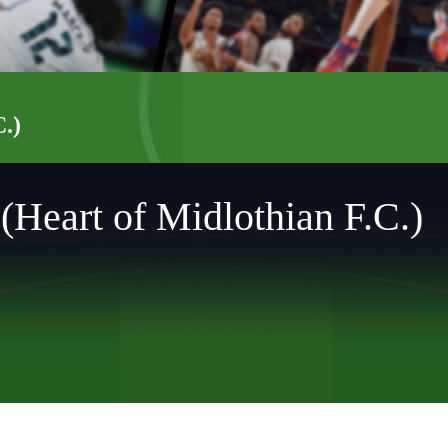
.)
eart of Midlothian F.C.)