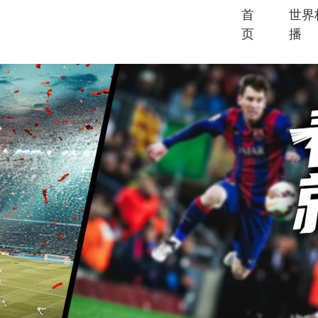
首
世界
页
播