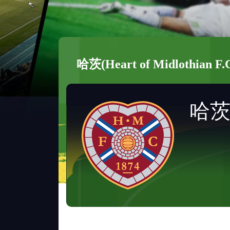
哈茨(Heart of Midlothian F.C
哈茨(H