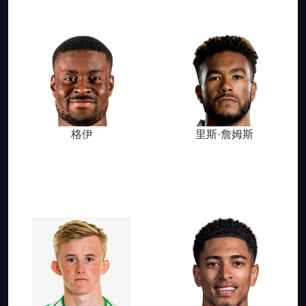
格伊
里斯·詹姆斯