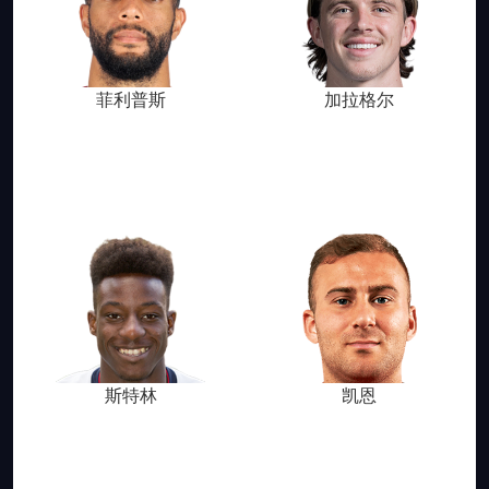
菲利普斯
加拉格尔
斯特林
凯恩