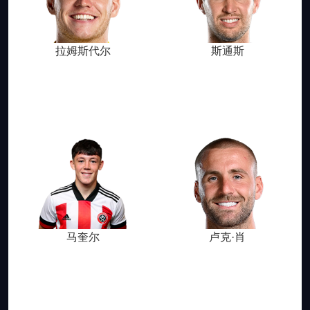
拉姆斯代尔
斯通斯
马奎尔
卢克·肖