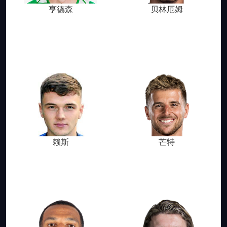
亨德森
贝林厄姆
赖斯
芒特