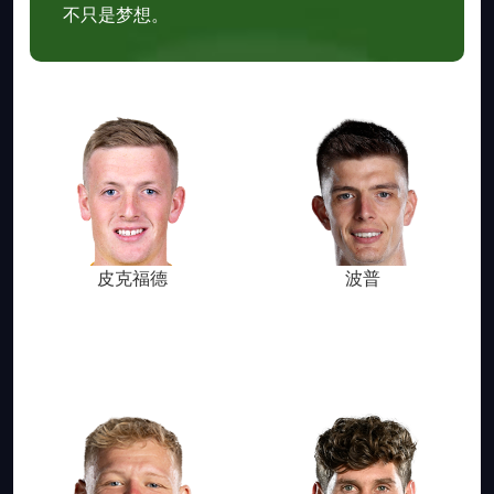
不只是梦想。
皮克福德
波普