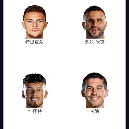
特里皮尔
凯尔·沃克
本·怀特
考迪