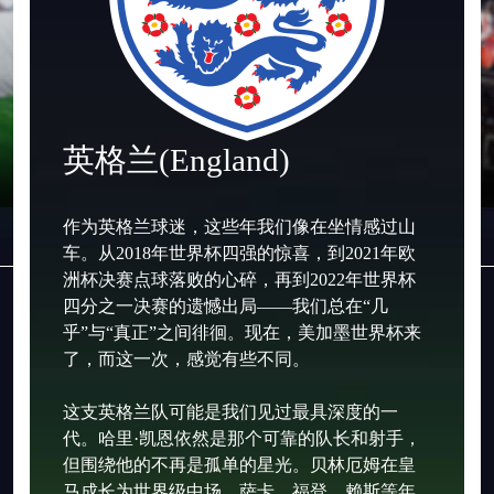
英格兰(England)
作为英格兰球迷，这些年我们像在坐情感过山
车。从2018年世界杯四强的惊喜，到2021年欧
洲杯决赛点球落败的心碎，再到2022年世界杯
四分之一决赛的遗憾出局——我们总在“几
乎”与“真正”之间徘徊。现在，美加墨世界杯来
了，而这一次，感觉有些不同。
这支英格兰队可能是我们见过最具深度的一
代。哈里·凯恩依然是那个可靠的队长和射手，
但围绕他的不再是孤单的星光。贝林厄姆在皇
马成长为世界级中场，萨卡、福登、赖斯等年