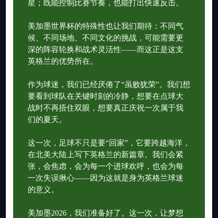
星；既能控制比赛节奏，也能打出快速反击。
美加墨世界杯的特殊性也让我们期待：不同气
候、不同场地、不同文化的挑战，可能需要更
深的阵容轮换和战术灵活性——而这正是这支
英格兰的优势所在。
作为球迷，我们已经厌倦了“虽败犹荣”。我们想
要看到球队在关键时刻的冷静，想要在点球大
战时不再捂住双眼，想要真正庆祝一次属于我
们的夏天。
这一次，足球不只是要“回家”，它要跨越海洋，
在北美大陆上写下英格兰的新篇章。我们会紧
张，会焦虑，会为每一个进球欢呼，也会为每
一次失误揪心——因为这就是身为英格兰球迷
的意义。
美加墨2026，我们准备好了。这一次，让梦想