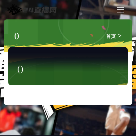
()
>
首页
()