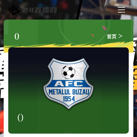
()
>
首页
()