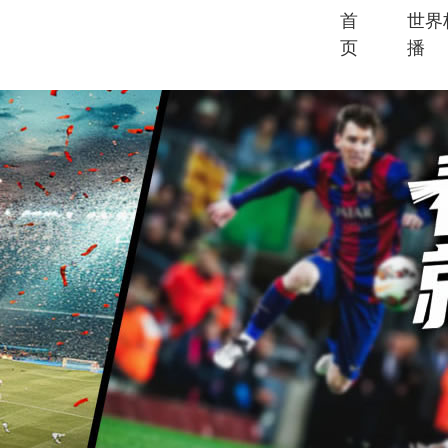
首
世界
页
播