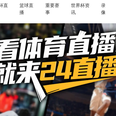
杯直
篮球直
重要赛
世界杯资
录
播
事
讯
像