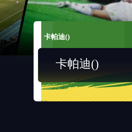
卡帕迪()
卡帕迪()